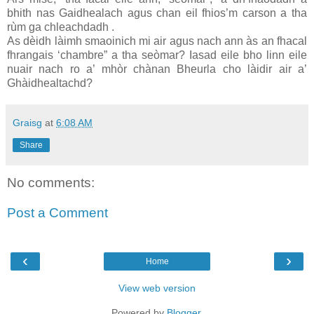
bhith nas Gaidhealach agus chan eil fhios’m carson a tha
rùm ga chleachdadh .
As dèidh làimh smaoinich mi air agus nach ann às an fhacal
fhrangais ‘chambre” a tha seòmar? Iasad eile bho linn eile
nuair nach ro a’ mhòr chànan Bheurla cho làidir air a’
Ghàidhealtachd?
Graisg
at
6:08 AM
Share
No comments:
Post a Comment
‹
›
Home
View web version
Powered by
Blogger
.