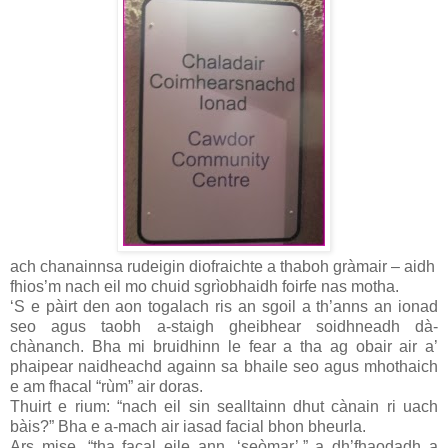
ach chanainnsa rudeigin diofraichte a thaboh gràmair – aidh
fhios’m nach eil mo chuid sgrìobhaidh foirfe nas motha.
‘S e pàirt den aon togalach ris an sgoil a th’anns an ionad
seo agus taobh a-staigh gheibhear soidhneadh dà-
chànanch. Bha mi bruidhinn le fear a tha ag obair air a’
phaipear naidheachd againn sa bhaile seo agus mhothaich
e am fhacal “rùm” air doras.
Thuirt e rium: “nach eil sin sealltainn dhut cànain ri uach
bàis?” Bha e a-mach air iasad facial bhon bheurla.
Ars mise, “tha facal eile ann, ‘seòmar’,” a dh’fhaodadh a