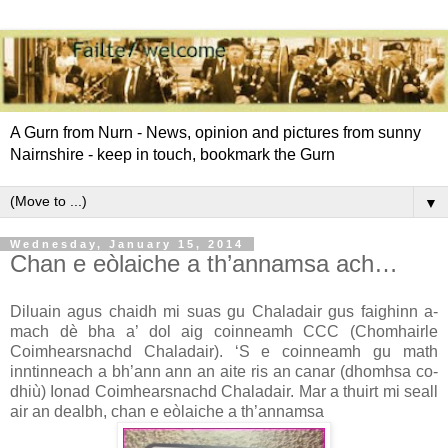
A Gurn from Nurn - News, opinion and pictures from sunny
Nairnshire - keep in touch, bookmark the Gurn
▼
Wednesday, January 15, 2014
Chan e eòlaiche a th’annamsa ach…
Diluain agus chaidh mi suas gu Chaladair gus faighinn a-
mach dè bha a’ dol aig coinneamh CCC (Chomhairle
Coimhearsnachd Chaladair). ‘S e coinneamh gu math
inntinneach a bh’ann ann an aite ris an canar (dhomhsa co-
dhiù) Ionad Coimhearsnachd Chaladair. Mar a thuirt mi seall
air an dealbh, chan e eòlaiche a th’annamsa